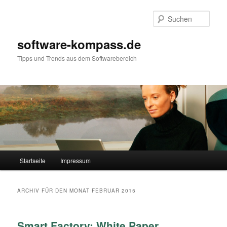
Such
software-kompass.de
Tipps und Trends aus dem Softwarebereich
Hauptmenü
Startseite
Impressum
Zum Inhalt wechseln
Zum sekundären Inhalt wechseln
ARCHIV FÜR DEN MONAT
FEBRUAR 2015
Smart Factory: White Paper