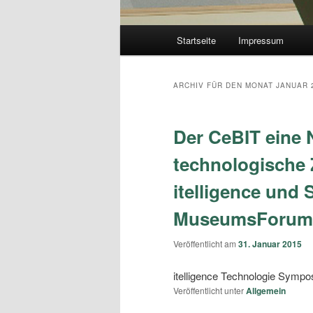
Hauptmenü
Startseite
Impressum
Zum Inhalt wechseln
Zum sekundären Inhalt wec
ARCHIV FÜR DEN MONAT
JANUAR 
Der CeBIT eine 
technologische 
itelligence und
MuseumsForum 
Veröffentlicht am
31. Januar 2015
itelligence Technologie Symp
Veröffentlicht unter
Allgemein