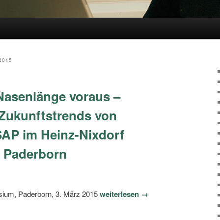
hseln
2015
Nasenlänge voraus –
Zukunftstrends von
 SAP im Heinz-Nixdorf
Paderborn
osium, Paderborn, 3. März 2015
weiterlesen →