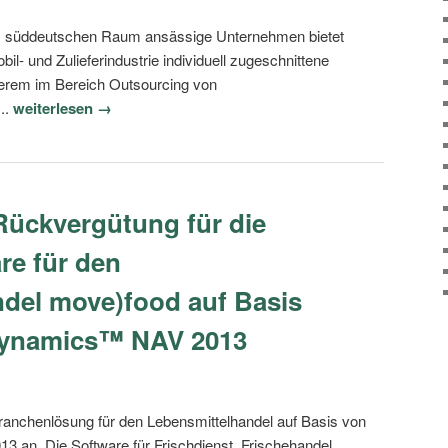
 im süddeutschen Raum ansässige Unternehmen bietet
l- und Zulieferindustrie individuell zugeschnittene
derem im Bereich Outsourcing von
...
weiterlesen →
ückvergütung für die
re für den
del move)food auf Basis
Dynamics™ NAV 2013
Branchenlösung für den Lebensmittelhandel auf Basis von
an. Die Software für Frischdienst, Frischehandel,