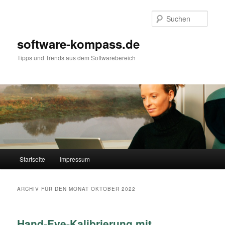
Such
software-kompass.de
Tipps und Trends aus dem Softwarebereich
Hauptmenü
Startseite
Impressum
Zum Inhalt wechseln
Zum sekundären Inhalt wechseln
ARCHIV FÜR DEN MONAT
OKTOBER 2022
Hand-Eye-Kalibrierung mit