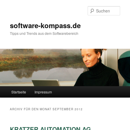
Such
software-kompass.de
Tipps und Trends aus dem Softwarebereich
Hauptmenü
Startseite
Impressum
Zum Inhalt wechseln
Zum sekundären Inhalt wechseln
ARCHIV FÜR DEN MONAT
SEPTEMBER 2012
KRATZER AUTOMATION AG