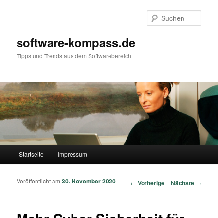
Such
software-kompass.de
Tipps und Trends aus dem Softwarebereich
Hauptmenü
Startseite
Impressum
Zum Inhalt wechseln
Zum sekundären Inhalt wechseln
Veröffentlicht am
30. November 2020
Artikelnavigation
←
Vorherige
Nächste
→