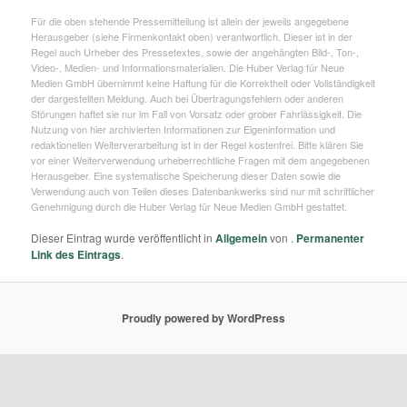
Für die oben stehende Pressemitteilung ist allein der jeweils angegebene
Herausgeber (siehe Firmenkontakt oben) verantwortlich. Dieser ist in der
Regel auch Urheber des Pressetextes, sowie der angehängten Bild-, Ton-,
Video-, Medien- und Informationsmaterialien. Die Huber Verlag für Neue
Medien GmbH übernimmt keine Haftung für die Korrektheit oder Vollständigkeit
der dargestellten Meldung. Auch bei Übertragungsfehlern oder anderen
Störungen haftet sie nur im Fall von Vorsatz oder grober Fahrlässigkeit. Die
Nutzung von hier archivierten Informationen zur Eigeninformation und
redaktionellen Weiterverarbeitung ist in der Regel kostenfrei. Bitte klären Sie
vor einer Weiterverwendung urheberrechtliche Fragen mit dem angegebenen
Herausgeber. Eine systematische Speicherung dieser Daten sowie die
Verwendung auch von Teilen dieses Datenbankwerks sind nur mit schriftlicher
Genehmigung durch die Huber Verlag für Neue Medien GmbH gestattet.
Dieser Eintrag wurde veröffentlicht in
Allgemein
von
.
Permanenter
Link des Eintrags
.
Proudly powered by WordPress