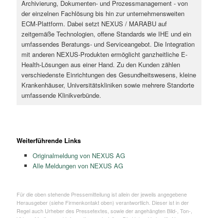
Archivierung, Dokumenten- und Prozessmanagement - von
der einzelnen Fachlösung bis hin zur unternehmensweiten
ECM-Plattform. Dabei setzt NEXUS / MARABU auf
zeitgemäße Technologien, offene Standards wie IHE und ein
umfassendes Beratungs- und Serviceangebot. Die Integration
mit anderen NEXUS-Produkten ermöglicht ganzheitliche E-
Health-Lösungen aus einer Hand. Zu den Kunden zählen
verschiedenste Einrichtungen des Gesundheitswesens, kleine
Krankenhäuser, Universitätskliniken sowie mehrere Standorte
umfassende Klinikverbünde.
Weiterführende Links
Originalmeldung von NEXUS AG
Alle Meldungen von NEXUS AG
Für die oben stehende Pressemitteilung ist allein der jeweils angegebene
Herausgeber (siehe Firmenkontakt oben) verantwortlich. Dieser ist in der
Regel auch Urheber des Pressetextes, sowie der angehängten Bild-, Ton-,