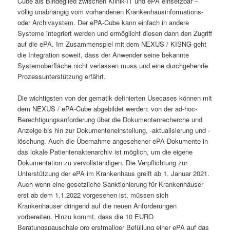
Cube als Bindeglied zwischen Klinik-IT und ePA einsetzbar –
völlig unabhängig vom vorhandenen Krankenhausinformations-
oder Archivsystem. Der ePA-Cube kann einfach in andere
Systeme integriert werden und ermöglicht diesen dann den Zugriff
auf die ePA. Im Zusammenspiel mit dem NEXUS / KISNG geht
die Integration soweit, dass der Anwender seine bekannte
Systemoberfläche nicht verlassen muss und eine durchgehende
Prozessunterstützung erfährt.
Die wichtigsten von der gematik definierten Usecases können mit
dem NEXUS / ePA-Cube abgebildet werden: von der ad-hoc-
Berechtigungsanforderung über die Dokumentenrecherche und
Anzeige bis hin zur Dokumenteneinstellung, -aktualisierung und -
löschung. Auch die Übernahme angesehener ePA-Dokumente in
das lokale Patientenaktenarchiv ist möglich, um die eigene
Dokumentation zu vervollständigen. Die Verpflichtung zur
Unterstützung der ePA im Krankenhaus greift ab 1. Januar 2021.
Auch wenn eine gesetzliche Sanktionierung für Krankenhäuser
erst ab dem 1.1.2022 vorgesehen ist, müssen sich
Krankenhäuser dringend auf die neuen Anforderungen
vorbereiten. Hinzu kommt, dass die 10 EURO
Beratungspauschale pro erstmaliger Befüllung einer ePA auf das